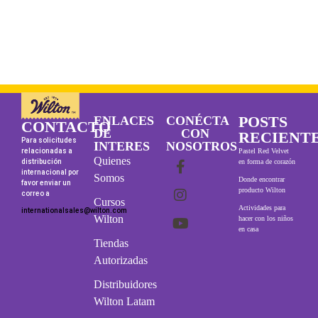
POSTS
ENLACES
CONÉCTA
CONTACTO
DE
CON
RECIENT
Para solicitudes
INTERES
NOSOTROS
relacionadas a
Pastel Red Velvet
Quienes
distribución
en forma de corazón
internacional por
Somos
Donde encontrar
favor enviar un
producto Wilton
correo a
Cursos
Actividades para
internationalsales@wilton.com
Wilton
hacer con los niños
en casa
Tiendas
Autorizadas
Distribuidores
Wilton Latam