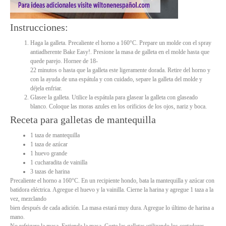
Instrucciones:
Haga la galleta. Precaliente el horno a 160°C. Prepare un molde con el spray
antiadherente Bake Easy!. Presione la masa de galleta en el molde hasta que
quede parejo. Hornee de 18-
22 minutos o hasta que la galleta este ligeramente dorada. Retire del horno y
con la ayuda de una espátula y con cuidado, separe la galleta del molde y
déjela enfriar.
Glasee la galleta. Utilice la espátula para glasear la galleta con glaseado
blanco. Coloque las moras azules en los orificios de los ojos, nariz y boca.
Receta para galletas de mantequilla
1 taza de mantequilla
1 taza de azúcar
1 huevo grande
1 cucharadita de vainilla
3 tazas de harina
Precaliente el horno a 160°C. En un recipiente hondo, bata la mantequilla y azúcar con
batidora eléctrica. Agregue el huevo y la vainilla. Cierne la harina y agregue 1 taza a la
vez, mezclando
bien después de cada adición. La masa estará muy dura. Agregue lo último de harina a
mano.
No refrigere la masa. Extienda la masa. Corte las galletas utilizando los cortadores.