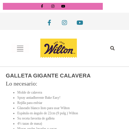
GALLETA GIGANTE CALAVERA
Lo necesario:
Molde de calavera
Spray antiadherente Bake Easy!
Rejilla para enfriar
Glaseado blanco listo para usar Wilton
Espátula en ángulo de 22cm (9 pulg.) Wilton
Su receta favorita de galleta
4½ tazas de masa)
Moras azules lavadas y secas