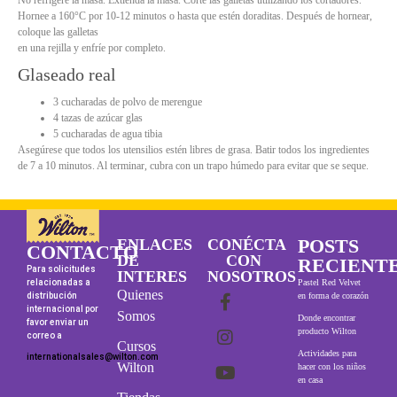
Hornee a 160°C por 10-12 minutos o hasta que estén doraditas. Después de hornear,
coloque las galletas
en una rejilla y enfríe por completo.
Glaseado real
3 cucharadas de polvo de merengue
4 tazas de azúcar glas
5 cucharadas de agua tibia
Asegúrese que todos los utensilios estén libres de grasa. Batir todos los ingredientes
de 7 a 10 minutos. Al terminar, cubra con un trapo húmedo para evitar que se seque.
POSTS
ENLACES
CONÉCTA
CONTACTO
DE
CON
RECIENT
Para solicitudes
INTERES
NOSOTROS
relacionadas a
Pastel Red Velvet
Quienes
distribución
en forma de corazón
internacional por
Somos
Donde encontrar
favor enviar un
producto Wilton
correo a
Cursos
Actividades para
internationalsales@wilton.com
Wilton
hacer con los niños
en casa