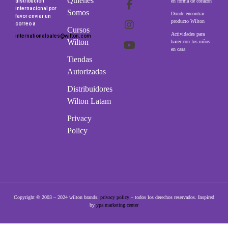
Quienes
distribución
en forma de corazón
internacional por
Somos
Donde encontrar
favor enviar un
producto Wilton
correo a
Cursos
Actividades para
internationalsales@wilton.com
Wilton
hacer con los niños
en casa
Tiendas
Autorizadas
Distribuidores
Wilton Latam
Privacy
Policy
Copyright © 2003 – 2024 wilton brands.
privacy policy
– todos los derechos reservados. Inspired
by
ypa marketing center