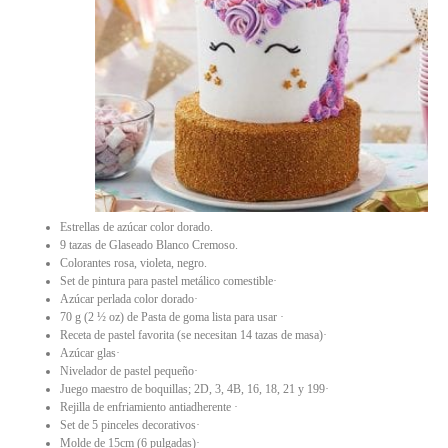
Estrellas de azúcar color dorado.
9 tazas de Glaseado Blanco Cremoso.
Colorantes rosa, violeta, negro.
Set de pintura para pastel metálico comestible·
Azúcar perlada color dorado·
70 g (2 ½ oz) de Pasta de goma lista para usar ·
Receta de pastel favorita (se necesitan 14 tazas de masa)·
Azúcar glas·
Nivelador de pastel pequeño·
Juego maestro de boquillas; 2D, 3, 4B, 16, 18, 21 y 199·
Rejilla de enfriamiento antiadherente ·
Set de 5 pinceles decorativos·
Molde de 15cm (6 pulgadas)·