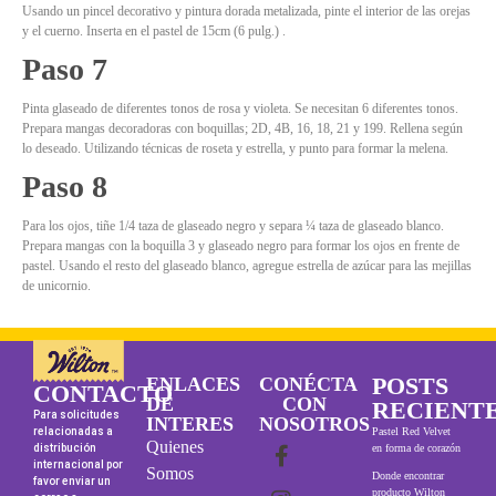
Usando un pincel decorativo y pintura dorada metalizada, pinte el interior de las orejas
y el cuerno. Inserta en el pastel de 15cm (6 pulg.) .
Paso 7
Pinta glaseado de diferentes tonos de rosa y violeta. Se necesitan 6 diferentes tonos.
Prepara mangas decoradoras con boquillas; 2D, 4B, 16, 18, 21 y 199. Rellena según
lo deseado. Utilizando técnicas de roseta y estrella, y punto para formar la melena.
Paso 8
Para los ojos, tiñe 1/4 taza de glaseado negro y separa ¼ taza de glaseado blanco.
Prepara mangas con la boquilla 3 y glaseado negro para formar los ojos en frente de
pastel. Usando el resto del glaseado blanco, agregue estrella de azúcar para las mejillas
de unicornio.
POSTS
ENLACES
CONÉCTA
CONTACTO
DE
CON
RECIENT
Para solicitudes
INTERES
NOSOTROS
relacionadas a
Pastel Red Velvet
Quienes
distribución
en forma de corazón
internacional por
Somos
Donde encontrar
favor enviar un
producto Wilton