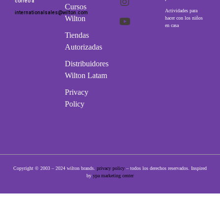
correo a
Cursos
Actividades para
internationalsales@wilton.com
Wilton
hacer con los niños
en casa
Tiendas
Autorizadas
Distribuidores
Wilton Latam
Privacy
Policy
Copyright © 2003 – 2024 wilton brands.
privacy policy
– todos los derechos reservados. Inspired
by
ypa marketing center