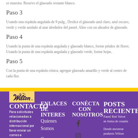
se muestra. Reserve el glaseado restante blanco.
Paso 3
Usando una espátula angulada de 9 pulg., Deslice el glaseado azul claro, azul oscuro,
verde y verde azulado al azar alrededor del pastel. Alise con un alisador de glaseado.
Paso 4
Usando la punta de una espátula angulada y glaseado blanco, forme pétalos de flores.
Usando la punta de una espátula angulada y glaseado verde, forme hojas.
Paso 5
Con la punta de una espátula cónica, agregue glaseado amarillo y verde al centro de
cada flor.
POSTS
ENLACES
CONÉCTA
CONTACTO
DE
CON
RECIENT
Para solicitudes
INTERES
NOSOTROS
relacionadas a
Pastel Red Velvet
Quienes
distribución
en forma de corazón
internacional por
Somos
Donde encontrar
favor enviar un
producto Wilton
correo a