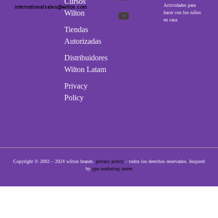
Cursos
Actividades para
internationalsales@wilton.com
Wilton
hacer con los niños
en casa
Tiendas
Autorizadas
Distribuidores
Wilton Latam
Privacy
Policy
Copyright © 2003 – 2024 wilton brands.
privacy policy
– todos los derechos reservados. Inspired
by
ypa marketing center