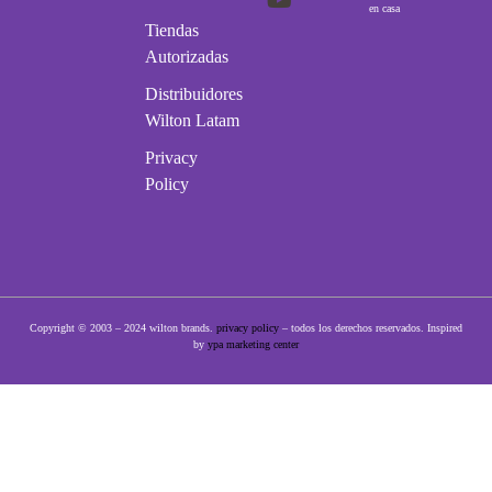
en casa
Tiendas
Autorizadas
Distribuidores
Wilton Latam
Privacy
Policy
Copyright © 2003 – 2024 wilton brands.
privacy policy
– todos los derechos reservados. Inspired
by
ypa marketing center