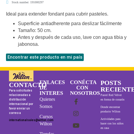
Stock number: 191000297
Ideal para extender fondant para cubrir pasteles.
Superficie antiadherente para deslizar fácilmente
Tamaño: 50 cm.
Antes y después de cada uso, lave con agua tibia y
jabonosa.
Encontrar este producto en mi país
POSTS
ENLACES
CONÉCTA
CONTACTO
DE
CON
RECIENT
Para solicitudes
INTERES
NOSOTROS
relacionadas a
Pastel Red Velvet
Quienes
distribución
en forma de corazón
internacional por
Somos
Donde encontrar
favor enviar un
producto Wilton
correo a
Cursos
Actividades para
internationalsales@wilton.com
Wilton
hacer con los niños
en casa
Tiendas