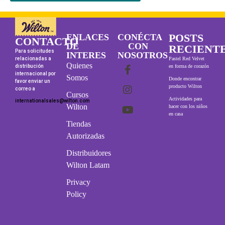
POSTS
ENLACES
CONÉCTA
CONTACTO
DE
CON
RECIENT
Para solicitudes
INTERES
NOSOTROS
relacionadas a
Pastel Red Velvet
Quienes
distribución
en forma de corazón
internacional por
Somos
Donde encontrar
favor enviar un
producto Wilton
correo a
Cursos
Actividades para
internationalsales@wilton.com
Wilton
hacer con los niños
en casa
Tiendas
Autorizadas
Distribuidores
Wilton Latam
Privacy
Policy