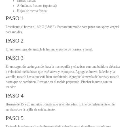
Moras frescas
Arándanos frescos (opcional)
Hojas de menta fresca
PASO 1
Precaliente el horno a 180°C (350°F). Prepare un molde para pizza con spray vegetal
para moldes.
PASO 2
En un tazón grande, mezcle la harina, el polvo de hornear y la sal.
PASO 3
En un segundo tazón grande, bata la mantequilla y el azúcar con una batidora eléctrica
a velocidad media hasta que esté suave y esponjosa. Agrega el huevo, la leche y la
vainilla; mezcle hasta que esté bien combinado. Agregue la mezcla de harina y mezcle
hasta que se combinen. Presione en el molde preparado. Pinchar la masa con un
tenedor.
PASO 4
Hornea de 15 a 20 minutos o hasta que estén doradas. Enfríe completamente en la
sartén sobre la rejilla de enfriamiento.
PASO 5
Extienda la cobertura batida descongelada sobre la masa de galletas usando una