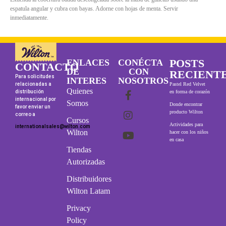
espatula angular y cubra con bayas. Adorne con hojas de menta. Servir
inmediatamente.
POSTS
ENLACES
CONÉCTA
CONTACTO
DE
CON
RECIENT
Para solicitudes
INTERES
NOSOTROS
relacionadas a
Pastel Red Velvet
Quienes
distribución
en forma de corazón
internacional por
Somos
Donde encontrar
favor enviar un
producto Wilton
correo a
Cursos
Actividades para
internationalsales@wilton.com
Wilton
hacer con los niños
en casa
Tiendas
Autorizadas
Distribuidores
Wilton Latam
Privacy
Policy