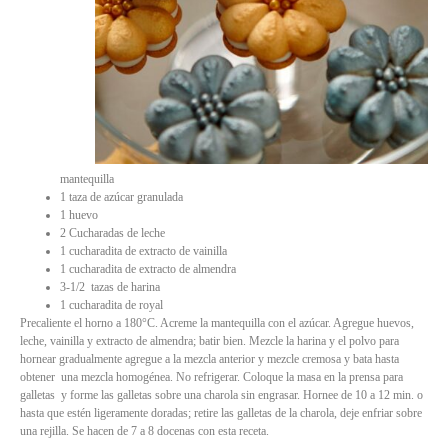
mantequilla
1 taza de azúcar granulada
1 huevo
2 Cucharadas de leche
1 cucharadita de extracto de vainilla
1 cucharadita de extracto de almendra
3-1/2 tazas de harina
1 cucharadita de royal
Precaliente el horno a 180°C. Acreme la mantequilla con el azúcar. Agregue huevos,
leche, vainilla y extracto de almendra; batir bien. Mezcle la harina y el polvo para
hornear gradualmente agregue a la mezcla anterior y mezcle cremosa y bata hasta
obtener una mezcla homogénea. No refrigerar. Coloque la masa en la prensa para
galletas y forme las galletas sobre una charola sin engrasar. Hornee de 10 a 12 min. o
hasta que estén ligeramente doradas; retire las galletas de la charola, deje enfriar sobre
una rejilla. Se hacen de 7 a 8 docenas con esta receta.