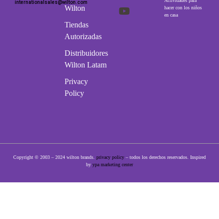
Actividades para
internationalsales@wilton.com
Wilton
hacer con los niños
en casa
Tiendas
Autorizadas
Distribuidores
Wilton Latam
Privacy
Policy
Copyright © 2003 – 2024 wilton brands.
privacy policy
– todos los derechos reservados. Inspired
by
ypa marketing center