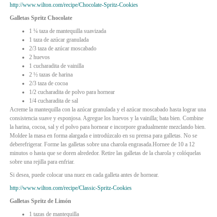
http://www.wilton.com/recipe/Chocolate-Spritz-Cookies
Galletas Spritz Chocolate
1 ¼ taza de mantequilla suavizada
1 taza de azúcar granulada
2/3 taza de azúcar moscabado
2 huevos
1 cucharadita de vainilla
2 ½ tazas de harina
2/3 taza de cocoa
1/2 cucharadita de polvo para hornear
1/4 cucharadita de sal
Acreme la mantequilla con la azúcar granulada y el azúcar moscabado hasta lograr una
consistencia suave y esponjosa. Agregue los huevos y la vainilla; bata bien. Combine
la harina, cocoa, sal y el polvo para hornear e incorpore gradualmente mezclando bien.
Moldee la masa en forma alargada e introdúzcalo en su prensa para galletas. No se
deberefrigerar. Forme las galletas sobre una charola engrasada.Hornee de 10 a 12
minutos o hasta que se doren alrededor. Retire las galletas de la charola y colóquelas
sobre una rejilla para enfriar.
Si desea, puede colocar una nuez en cada galleta antes de hornear.
http://www.wilton.com/recipe/Classic-Spritz-Cookies
Galletas Spritz de Limón
1 tazas de mantequilla