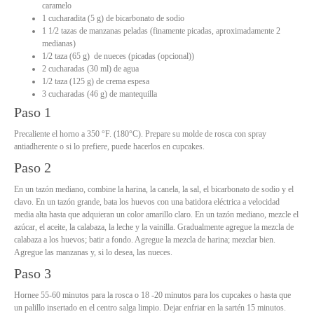
caramelo
1 cucharadita (5 g) de bicarbonato de sodio
1 1/2 tazas de manzanas peladas (finamente picadas, aproximadamente 2
medianas)
1/2 taza (65 g) de nueces (picadas (opcional))
2 cucharadas (30 ml) de agua
1/2 taza (125 g) de crema espesa
3 cucharadas (46 g) de mantequilla
Paso 1
Precaliente el horno a 350 °F. (180°C). Prepare su molde de rosca con spray
antiadherente o si lo prefiere, puede hacerlos en cupcakes.
Paso 2
En un tazón mediano, combine la harina, la canela, la sal, el bicarbonato de sodio y el
clavo. En un tazón grande, bata los huevos con una batidora eléctrica a velocidad
media alta hasta que adquieran un color amarillo claro. En un tazón mediano, mezcle el
azúcar, el aceite, la calabaza, la leche y la vainilla. Gradualmente agregue la mezcla de
calabaza a los huevos; batir a fondo. Agregue la mezcla de harina; mezclar bien.
Agregue las manzanas y, si lo desea, las nueces.
Paso 3
Hornee 55-60 minutos para la rosca o 18 -20 minutos para los cupcakes o hasta que
un palillo insertado en el centro salga limpio. Dejar enfriar en la sartén 15 minutos.