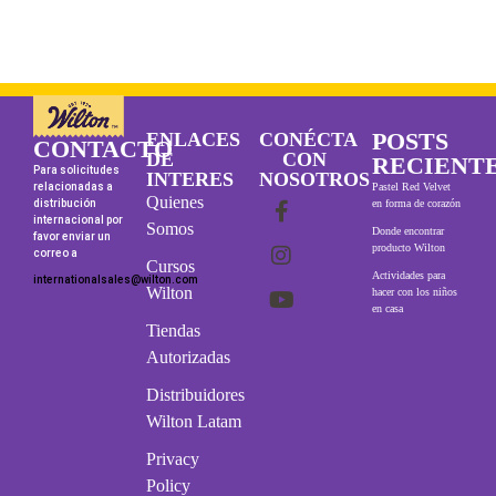
POSTS
ENLACES
CONÉCTA
CONTACTO
DE
CON
RECIENT
Para solicitudes
INTERES
NOSOTROS
relacionadas a
Pastel Red Velvet
Quienes
distribución
en forma de corazón
internacional por
Somos
Donde encontrar
favor enviar un
producto Wilton
correo a
Cursos
Actividades para
internationalsales@wilton.com
Wilton
hacer con los niños
en casa
Tiendas
Autorizadas
Distribuidores
Wilton Latam
Privacy
Policy