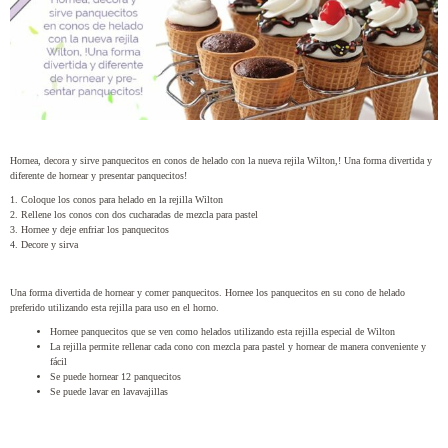
Hornea, decora y sirve panquecitos en conos de helado con la nueva rejila Wilton,! Una forma divertida y
diferente de hornear y presentar panquecitos!
1. Coloque los conos para helado en la rejilla Wilton
2. Rellene los conos con dos cucharadas de mezcla para pastel
3. Hornee y deje enfriar los panquecitos
4. Decore y sirva
Una forma divertida de hornear y comer panquecitos. Hornee los panquecitos en su cono de helado
preferido utilizando esta rejilla para uso en el horno.
Hornee panquecitos que se ven como helados utilizando esta rejilla especial de Wilton
La rejilla permite rellenar cada cono con mezcla para pastel y hornear de manera conveniente y
fácil
Se puede hornear 12 panquecitos
Se puede lavar en lavavajillas