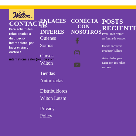
POSTS
ENLACES
CONÉCTA
CONTACTO
DE
CON
RECIENT
Para solicitudes
INTERES
NOSOTROS
relacionadas a
Pastel Red Velvet
Quienes
distribución
en forma de corazón
internacional por
Somos
Donde encontrar
favor enviar un
producto Wilton
correo a
Cursos
Actividades para
internationalsales@wilton.com
Wilton
hacer con los niños
en casa
Tiendas
Autorizadas
Distribuidores
Wilton Latam
Privacy
Policy