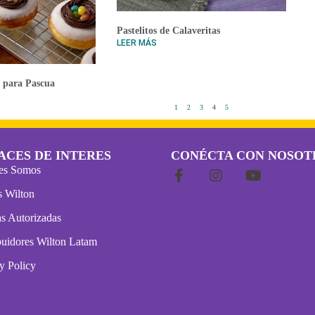
Pastelitos de Calaveritas
LEER MÁS
a para Pascua
1
2
3
4
5
ACES DE INTERES
CONÉCTA CON NOSOT
es Somos
s Wilton
s Autorizadas
buidores Wilton Latam
y Policy