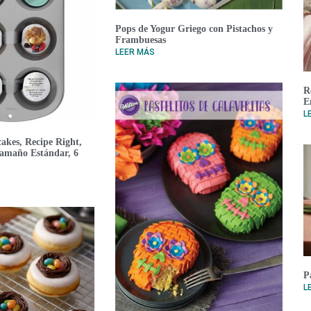
Pops de Yogur Griego con Pistachos y
Frambuesas
LEER MÁS
R
E
L
akes, Recipe Right,
Tamaño Estándar, 6
P
L