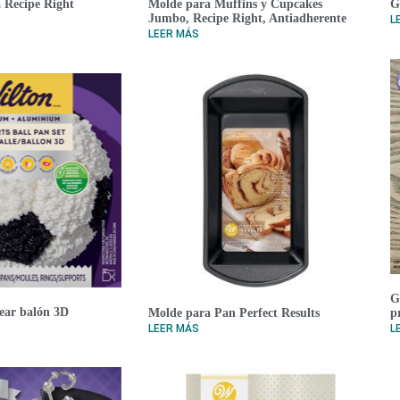
 Recipe Right
Molde para Muffins y Cupcakes
G
Jumbo, Recipe Right, Antiadherente
L
LEER MÁS
G
ear balón 3D
Molde para Pan Perfect Results
p
LEER MÁS
L