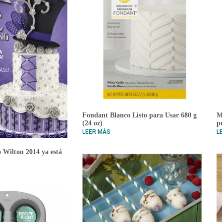
Fondant Blanco Listo para Usar 680 g
M
(24 oz)
p
LEER MÁS
L
 Wilton 2014 ya está