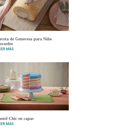
eceta de Genovesa para Niño
nvuelto
EER MÁS
astel Chic en capas
EER MÁS